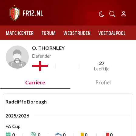
MATCHCENTER
FORUM
WEDSTRIJDEN
VOETBALPOOL
O. THORNLEY
Defender
27
Leeftijd
Carrière
Profiel
Radcliffe Borough
2025/2026
FA Cup
0
0
0
0
0