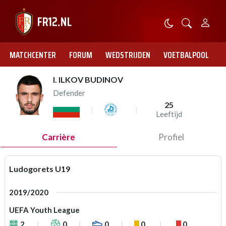
MATCHCENTER
FORUM
WEDSTRIJDEN
VOETBALPOOL
I. ILKOV BUDINOV
Defender
25
Leeftijd
Carrière
Profiel
Ludogorets U19
2019/2020
UEFA Youth League
2
0
0
0
0