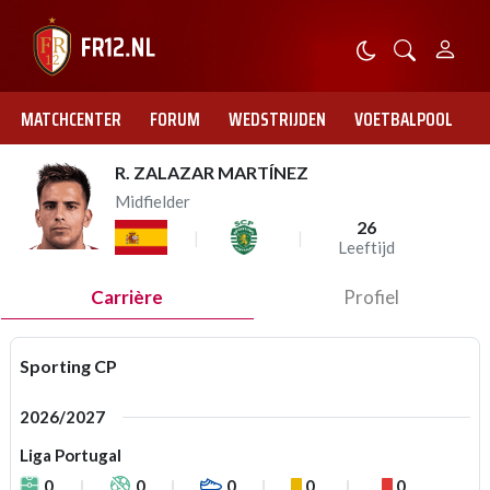
MATCHCENTER
FORUM
WEDSTRIJDEN
VOETBALPOOL
R. ZALAZAR MARTÍNEZ
Midfielder
26
Leeftijd
Carrière
Profiel
Sporting CP
2026/2027
Liga Portugal
0
0
0
0
0