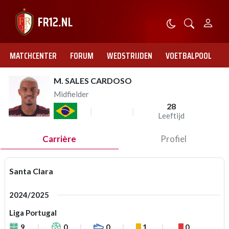
MATCHCENTER
FORUM
WEDSTRIJDEN
VOETBALPOOL
M. SALES CARDOSO
Midfielder
28
Leeftijd
Carrière
Profiel
Santa Clara
2024/2025
Liga Portugal
9
0
0
1
0