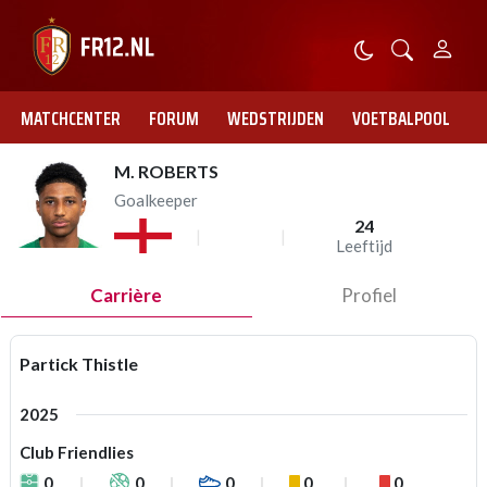
MATCHCENTER
FORUM
WEDSTRIJDEN
VOETBALPOOL
M. ROBERTS
Goalkeeper
24
Leeftijd
Carrière
Profiel
Partick Thistle
2025
Club Friendlies
0
0
0
0
0