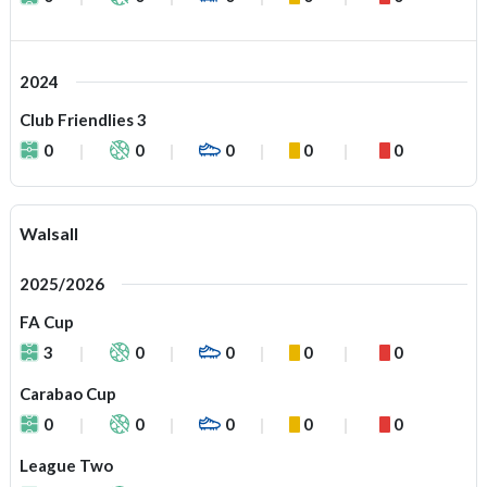
2024
Club Friendlies 3
0
0
0
0
0
Walsall
2025/2026
FA Cup
3
0
0
0
0
Carabao Cup
0
0
0
0
0
League Two