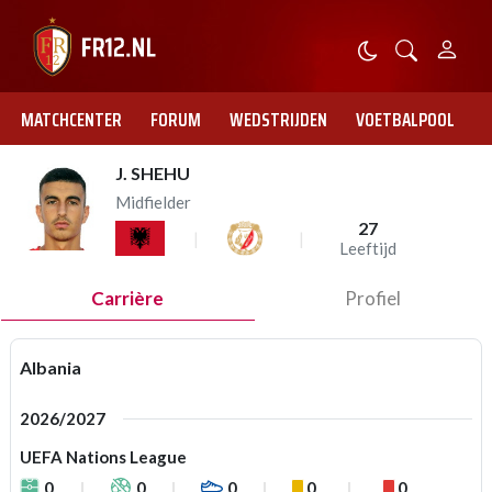
MATCHCENTER
FORUM
WEDSTRIJDEN
VOETBALPOOL
J. SHEHU
Midfielder
27
Leeftijd
Carrière
Profiel
Albania
2026/2027
UEFA Nations League
0
0
0
0
0