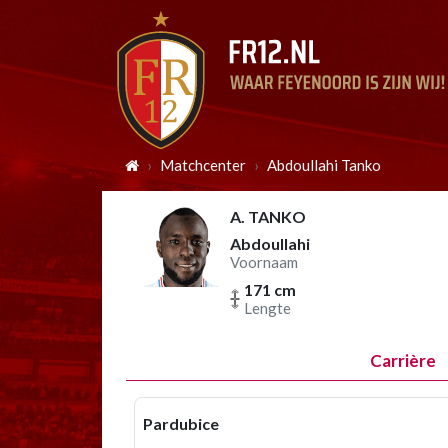
Matchcenter
Abdoullahi Tanko
A. TANKO
Abdoullahi
Voornaam
171 cm
Lengte
Carrière
Pardubice