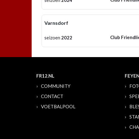
Varnsdorf
Club Friendli
seizoen
2022
FR12.NL
FEYE
COMMUNITY
FOT
CONTACT
SPE
VOETBALPOOL
BLE
STA
CHA