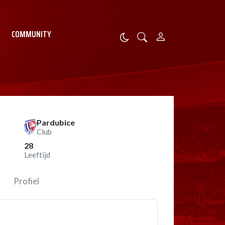
COMMUNITY
Pardubice
Club
28
Leeftijd
Profiel