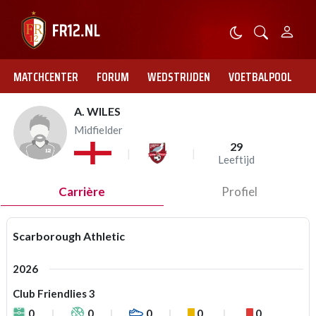
MATCHCENTER
FORUM
WEDSTRIJDEN
VOETBALPOOL
A. WILES
Midfielder
29
Leeftijd
Carrière
Profiel
Scarborough Athletic
2026
Club Friendlies 3
0
0
0
0
0