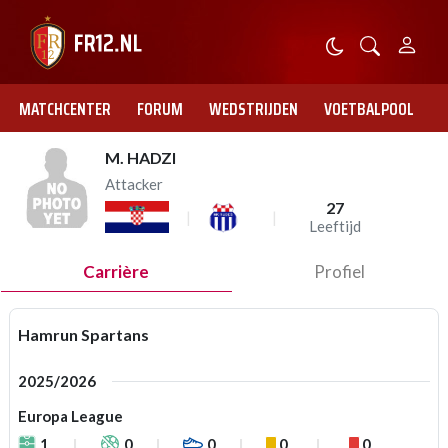
MATCHCENTER
FORUM
WEDSTRIJDEN
VOETBALPOOL
M. HADZI
Attacker
27
Leeftijd
Carrière
Profiel
Hamrun Spartans
2025/2026
Europa League
1
0
0
0
0