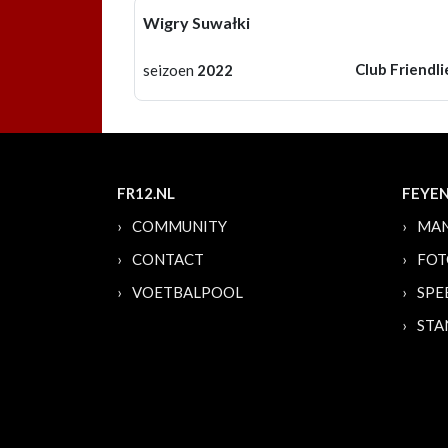
Wigry Suwałki
Club Friendli
seizoen
2022
FR12.NL
FEYE
COMMUNITY
MAN
CONTACT
FOT
VOETBALPOOL
SPE
STA