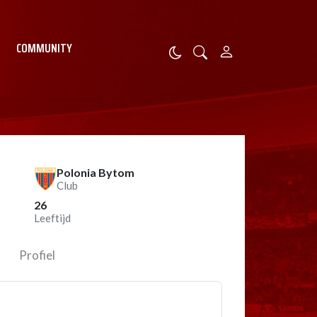
COMMUNITY
Polonia Bytom
Club
26
Leeftijd
Profiel