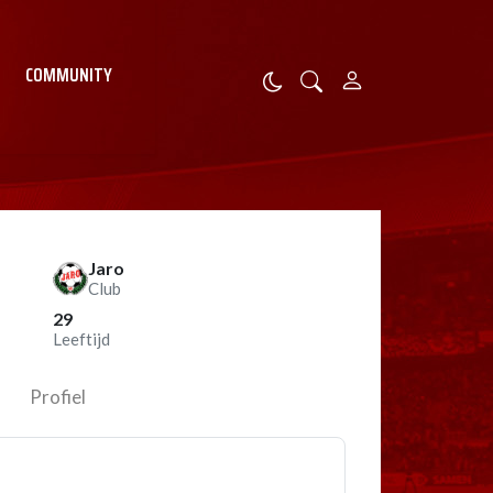
COMMUNITY
Jaro
Club
29
Leeftijd
Profiel