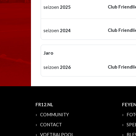
Club Friendli
seizoen
2025
Club Friendli
seizoen
2024
Jaro
Club Friendli
seizoen
2026
FR12.NL
FEYE
COMMUNITY
FOT
CONTACT
SPE
VOETBALPOOL
BLE