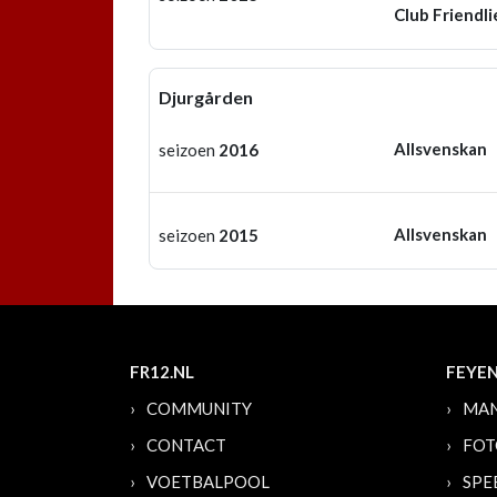
Club Friendli
Djurgården
Allsvenskan
seizoen
2016
Allsvenskan
seizoen
2015
FR12.NL
FEYE
COMMUNITY
MAN
CONTACT
FOT
VOETBALPOOL
SPE