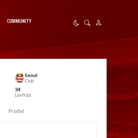
COMMUNITY
Seoul
Club
34
Leeftijd
Profiel