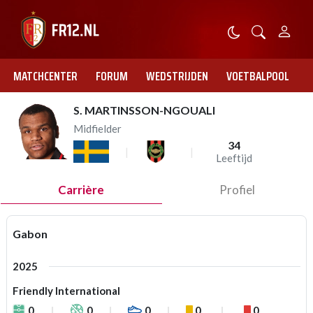
MATCHCENTER
FORUM
WEDSTRIJDEN
VOETBALPOOL
S. MARTINSSON-NGOUALI
Midfielder
34
Leeftijd
Carrière
Profiel
Gabon
2025
Friendly International
0
0
0
0
0