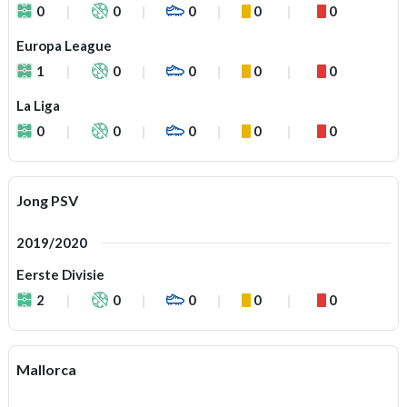
0
0
0
0
0
Europa League
1
0
0
0
0
La Liga
0
0
0
0
0
Jong PSV
2019/2020
Eerste Divisie
2
0
0
0
0
Mallorca