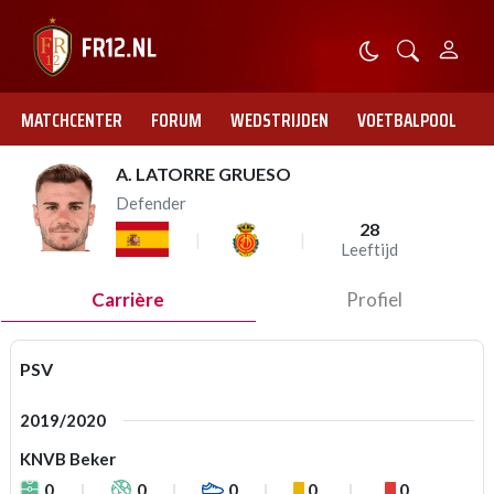
MATCHCENTER
FORUM
WEDSTRIJDEN
VOETBALPOOL
A. LATORRE GRUESO
Defender
28
Leeftijd
Carrière
Profiel
PSV
2019/2020
KNVB Beker
0
0
0
0
0