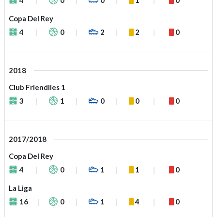
Copa Del Rey
4
0
2
2
0
2018
Club Friendlies 1
3
1
0
0
0
2017/2018
Copa Del Rey
4
0
1
1
0
La Liga
16
0
1
4
0