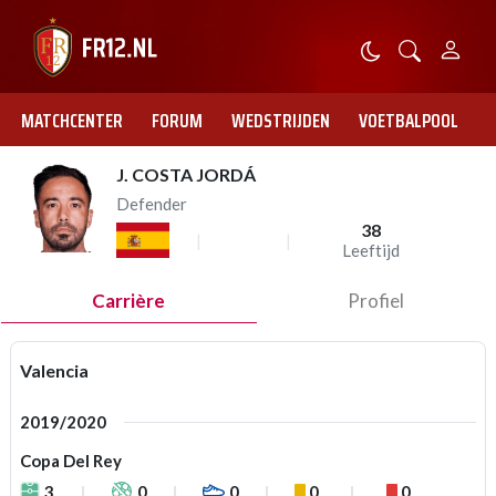
MATCHCENTER
FORUM
WEDSTRIJDEN
VOETBALPOOL
J. COSTA JORDÁ
Defender
38
Leeftijd
Carrière
Profiel
Valencia
2019/2020
Copa Del Rey
3
0
0
0
0