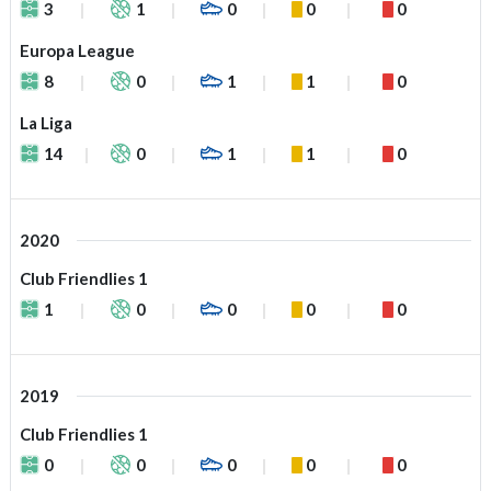
3
1
0
0
0
Europa League
8
0
1
1
0
La Liga
14
0
1
1
0
2020
Club Friendlies 1
1
0
0
0
0
2019
Club Friendlies 1
0
0
0
0
0