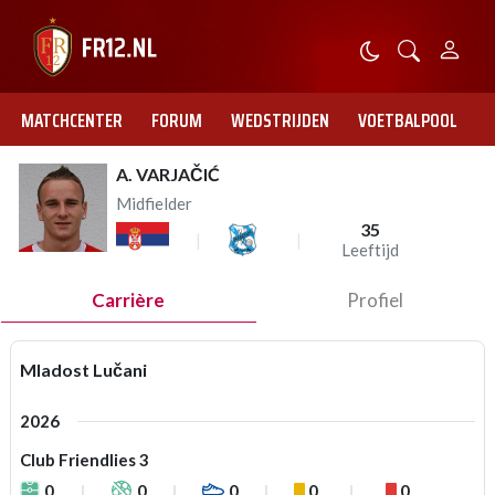
MATCHCENTER
FORUM
WEDSTRIJDEN
VOETBALPOOL
A. VARJAČIĆ
Midfielder
35
Leeftijd
Carrière
Profiel
Mladost Lučani
2026
Club Friendlies 3
0
0
0
0
0