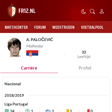
MATCHCENTER
FORUM
WEDSTRIJDEN
VOETBALPOOL
A. PALOČEVIĆ
Midfielder
32
Leeftijd
Carrière
Profiel
Nacional
2018/2019
Liga Portugal
24
1
2
2
0