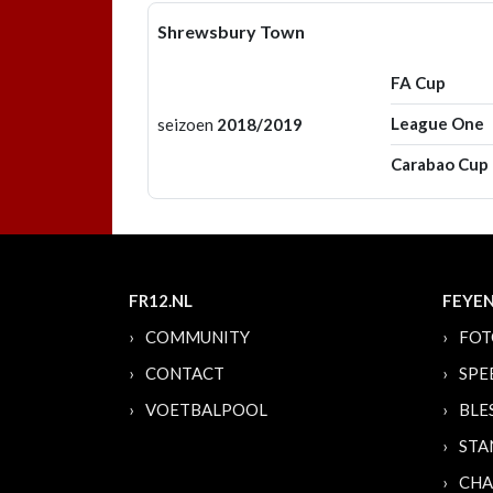
Shrewsbury Town
FA Cup
League One
seizoen
2018/2019
Carabao Cup
FR12.NL
FEYE
COMMUNITY
FOT
CONTACT
SPE
VOETBALPOOL
BLE
STA
CHA