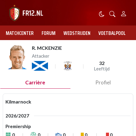
MATCHCENTER
FORUM
WEDSTRIJDEN
VOETBALPOOL
R. MCKENZIE
Attacker
32
Leeftijd
Carrière
Profiel
Kilmarnock
2026/2027
Premiership
0
0
0
0
0