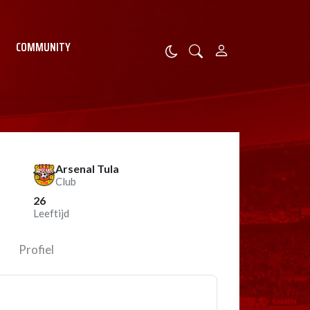
COMMUNITY
Arsenal Tula
Club
26
Leeftijd
Profiel