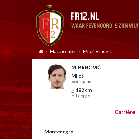
Matchcenter
Miloš Brnović
M. BRNOVIĆ
Miloš
Voornaam
182 cm
Lengte
Carrière
Montenegro