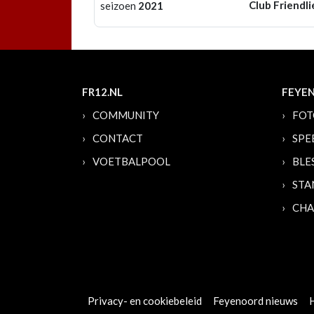
Club Friendli
seizoen
2021
FR12.NL
FEYE
COMMUNITY
FOT
CONTACT
SPE
VOETBALPOOL
BLE
STA
CHA
Privacy- en cookiebeleid
Feyenoord nieuws