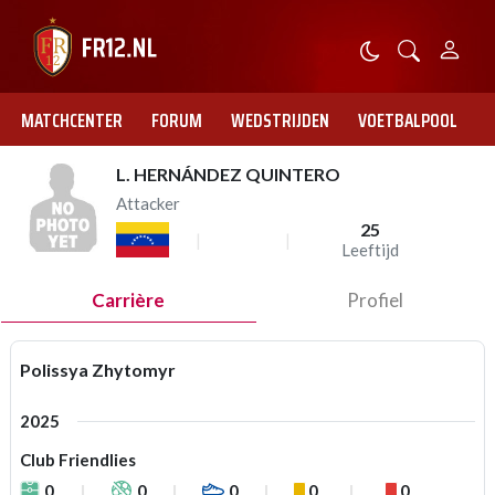
MATCHCENTER
FORUM
WEDSTRIJDEN
VOETBALPOOL
L. HERNÁNDEZ QUINTERO
Attacker
25
Leeftijd
Carrière
Profiel
Polissya Zhytomyr
2025
Club Friendlies
0
0
0
0
0