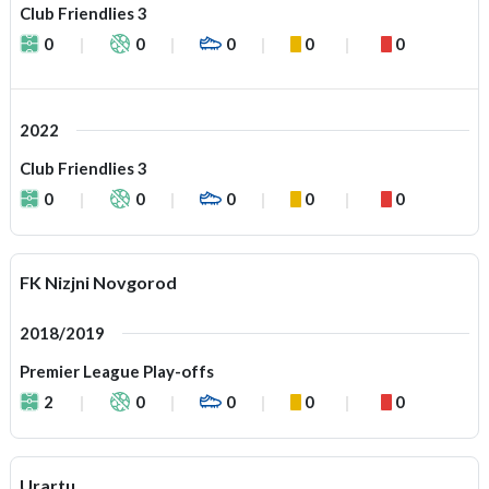
Club Friendlies 3
0
0
0
0
0
2022
Club Friendlies 3
0
0
0
0
0
FK Nizjni Novgorod
2018/2019
Premier League Play-offs
2
0
0
0
0
Urartu