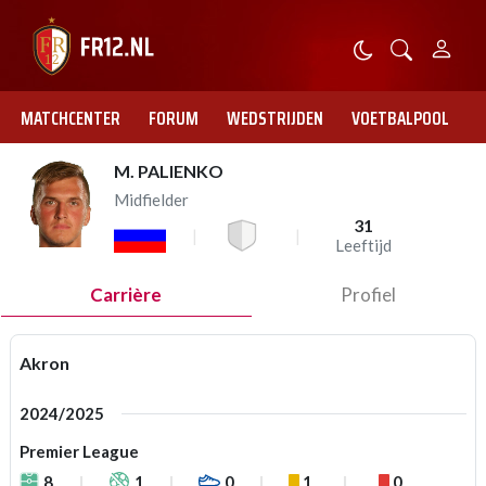
MATCHCENTER
FORUM
WEDSTRIJDEN
VOETBALPOOL
M. PALIENKO
Midfielder
31
Leeftijd
Carrière
Profiel
Akron
2024/2025
Premier League
8
1
0
1
0