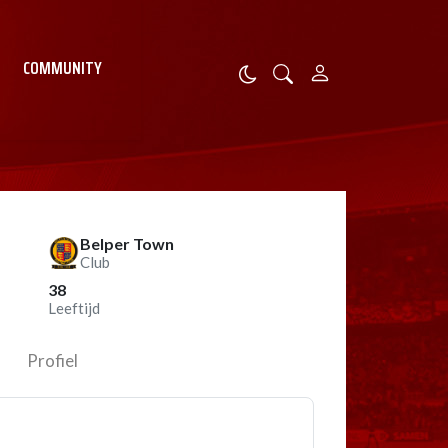
COMMUNITY
Belper Town
Club
38
Leeftijd
Profiel