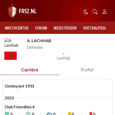
MATCHCENTER
FORUM
WEDSTRIJDEN
VOETBALPOOL
A. LACHHAB
Defender
-
Leeftijd
Carrière
Profiel
Ontinyent 1931
2023
Club Friendlies 4
0
0
0
0
0