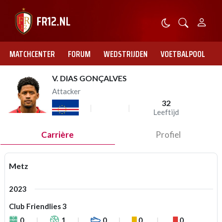
MATCHCENTER
FORUM
WEDSTRIJDEN
VOETBALPOOL
V. DIAS GONÇALVES
Attacker
32
Leeftijd
Carrière
Profiel
Metz
2023
Club Friendlies 3
0
1
0
0
0