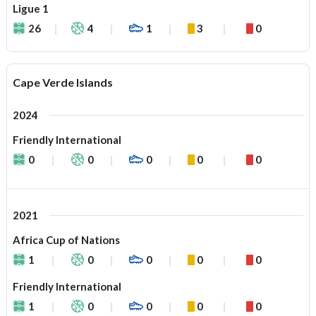
Ligue 1
26
4
1
3
0
Cape Verde Islands
2024
Friendly International
0
0
0
0
0
2021
Africa Cup of Nations
1
0
0
0
0
Friendly International
1
0
0
0
0