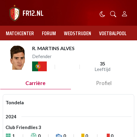
MATCHCENTER
FORUM
WEDSTRIJDEN
VOETBALPOOL
R. MARTINS ALVES
Defender
35
Leeftijd
Carrière
Profiel
Tondela
2024
Club Friendlies 3
1
0
0
0
0