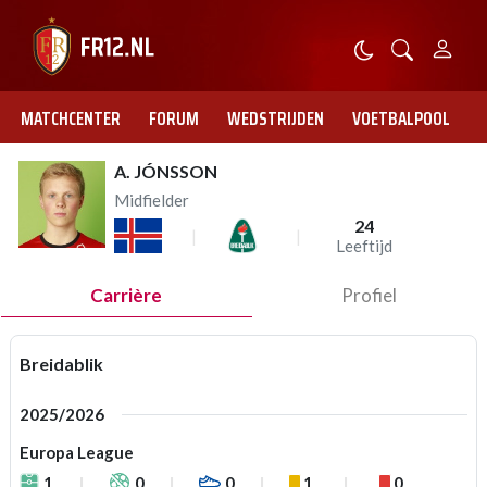
MATCHCENTER
FORUM
WEDSTRIJDEN
VOETBALPOOL
A. JÓNSSON
Midfielder
24
Leeftijd
Carrière
Profiel
Breidablik
2025/2026
Europa League
1
0
0
1
0