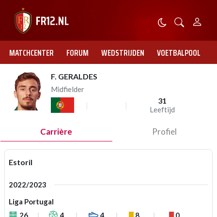
MATCHCENTER
FORUM
WEDSTRIJDEN
VOETBALPOOL
F. GERALDES
Midfielder
31
Leeftijd
Carrière
Profiel
Estoril
2022/2023
Liga Portugal
26
4
4
8
0