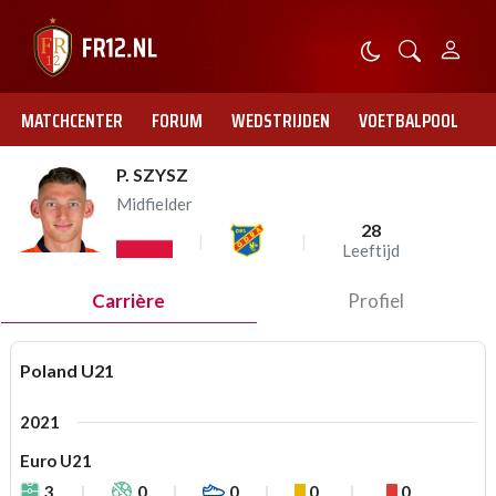
MATCHCENTER
FORUM
WEDSTRIJDEN
VOETBALPOOL
P. SZYSZ
Midfielder
28
Leeftijd
Carrière
Profiel
Poland U21
2021
Euro U21
3
0
0
0
0