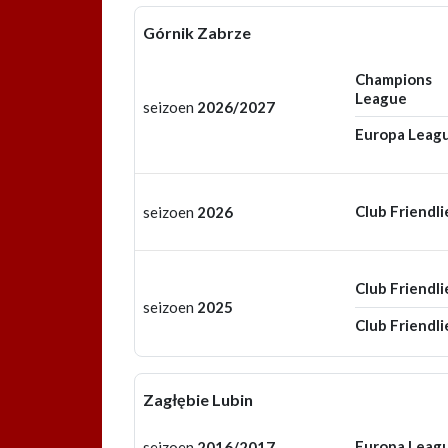
Górnik Zabrze
Champions
League
seizoen
2026/2027
Europa Leag
Club Friendli
seizoen
2026
Club Friendli
seizoen
2025
Club Friendli
Zagłębie Lubin
Europa Leag
seizoen
2016/2017