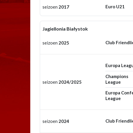
Euro U21
seizoen
2017
Jagiellonia Białystok
Club Friendli
seizoen
2025
Europa Leag
Champions
seizoen
2024/2025
League
Europa Conf
League
Club Friendli
seizoen
2024