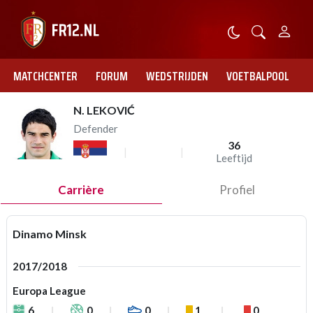
MATCHCENTER
FORUM
WEDSTRIJDEN
VOETBALPOOL
N. LEKOVIĆ
Defender
36
Leeftijd
Carrière
Profiel
Dinamo Minsk
2017/2018
Europa League
6
0
0
1
0