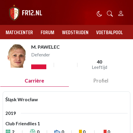
MATCHCENTER
FORUM
WEDSTRIJDEN
VOETBALPOOL
M. PAWELEC
Defender
40
Leeftijd
Carrière
Profiel
Śląsk Wrocław
2019
Club Friendlies 1
2
0
0
0
0