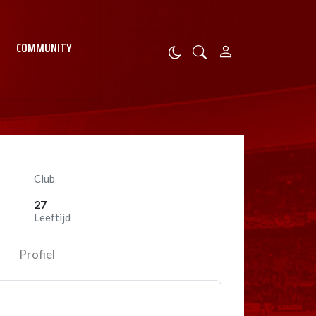
COMMUNITY
Club
27
Leeftijd
Profiel