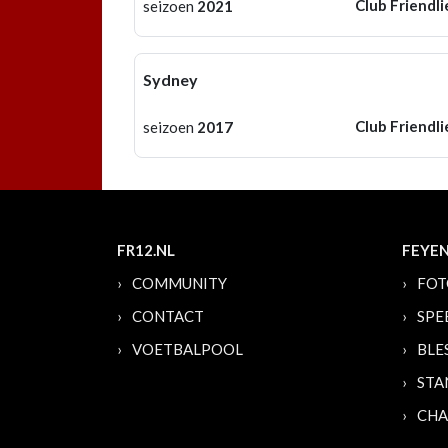
Club Friendli
seizoen
2021
Sydney
Club Friendli
seizoen
2017
FR12.NL
FEYE
COMMUNITY
FOT
CONTACT
SPE
VOETBALPOOL
BLE
STA
CHA