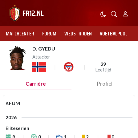
MATCHCENTER
FORUM
WEDSTRIJDEN
VOETBALPOOL
D. GYEDU
Attacker
29
Leeftijd
Carrière
Profiel
KFUM
2026
Eliteserien
8
0
1
2
0