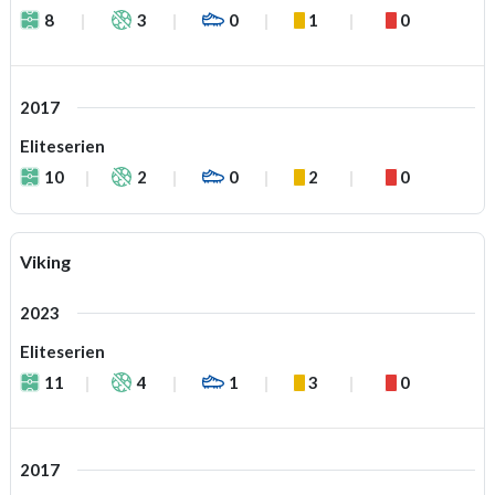
8
3
0
1
0
2017
Eliteserien
10
2
0
2
0
Viking
2023
Eliteserien
11
4
1
3
0
2017