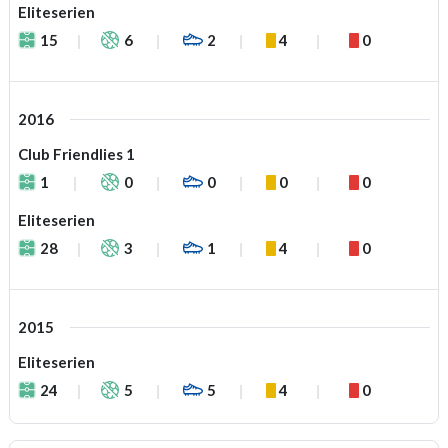
Eliteserien
15
6
2
4
0
2016
Club Friendlies 1
1
0
0
0
0
Eliteserien
28
3
1
4
0
2015
Eliteserien
24
5
5
4
0