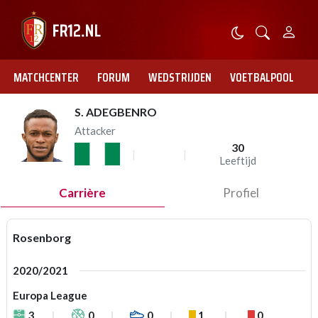
MATCHCENTER
FORUM
WEDSTRIJDEN
VOETBALPOOL
S. ADEGBENRO
Attacker
30
Leeftijd
Carrière
Profiel
Rosenborg
2020/2021
Europa League
3
0
0
1
0