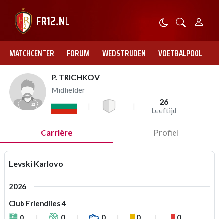
MATCHCENTER
FORUM
WEDSTRIJDEN
VOETBALPOOL
P. TRICHKOV
Midfielder
26
Leeftijd
Carrière
Profiel
Levski Karlovo
2026
Club Friendlies 4
0
0
0
0
0