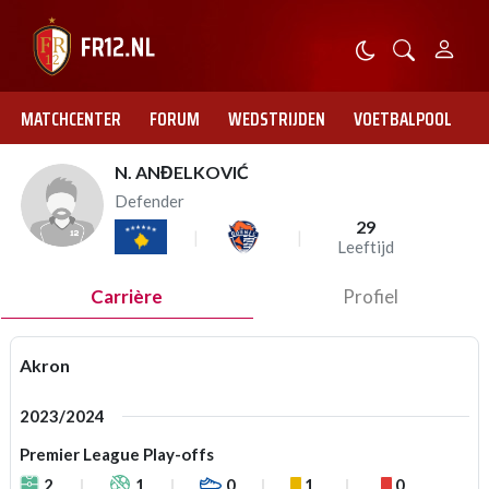
MATCHCENTER
FORUM
WEDSTRIJDEN
VOETBALPOOL
N. ANĐELKOVIĆ
Defender
29
Leeftijd
Carrière
Profiel
Akron
2023/2024
Premier League Play-offs
2
1
0
1
0