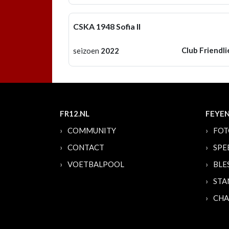
CSKA 1948 Sofia II
Club Friendli
seizoen
2022
FR12.NL
FEYE
COMMUNITY
FOT
CONTACT
SPE
VOETBALPOOL
BLE
STA
CHA