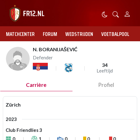
MATCHCENTER
FORUM
WEDSTRIJDEN
VOETBALPOOL
N. BORANIJAŠEVIĆ
Defender
34
Leeftijd
Carrière
Profiel
Zürich
2023
Club Friendlies 3
0
1
0
0
0