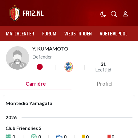
MATCHCENTER
FORUM
WEDSTRIJDEN
VOETBALPOOL
Y. KUMAMOTO
Defender
31
Leeftijd
Carrière
Profiel
Montedio Yamagata
2026
Club Friendlies 3
0
0
0
0
0