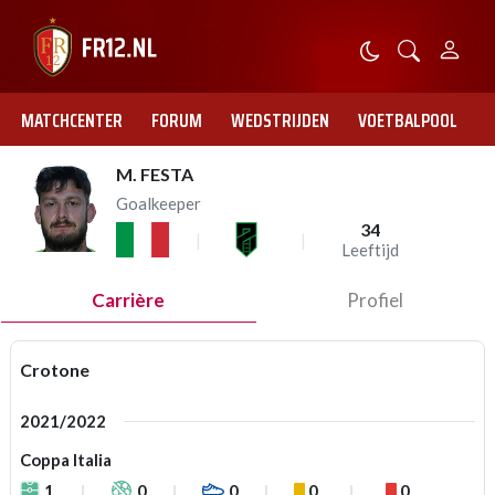
MATCHCENTER
FORUM
WEDSTRIJDEN
VOETBALPOOL
M. FESTA
Goalkeeper
34
Leeftijd
Carrière
Profiel
Crotone
2021/2022
Coppa Italia
1
0
0
0
0