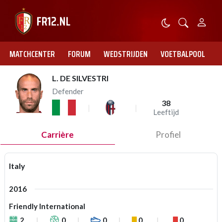
MATCHCENTER
FORUM
WEDSTRIJDEN
VOETBALPOOL
L. DE SILVESTRI
Defender
38
Leeftijd
Carrière
Profiel
Italy
2016
Friendly International
2
0
0
0
0