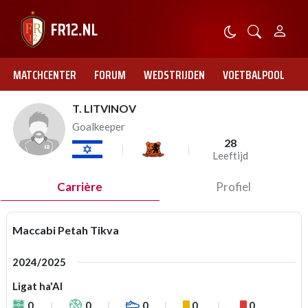
MATCHCENTER
FORUM
WEDSTRIJDEN
VOETBALPOOL
T. LITVINOV
Goalkeeper
28
Leeftijd
Carrière
Profiel
Maccabi Petah Tikva
2024/2025
Ligat ha'Al
0
0
0
0
0