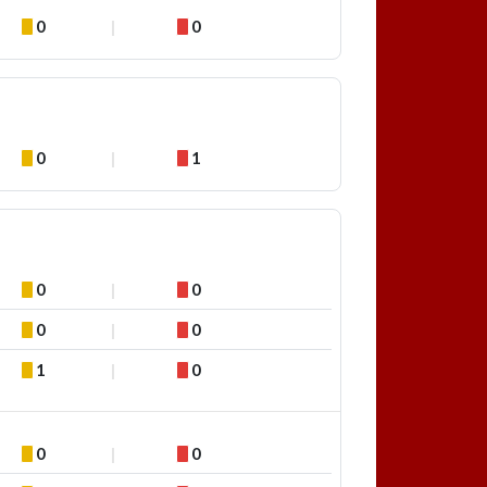
0
0
0
1
0
0
0
0
1
0
0
0