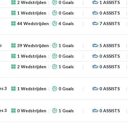
2
Wedstrijden
0
Goals
1
ASSISTS
1
Wedstrijden
0
Goals
0
ASSISTS
44
Wedstrijden
4
Goals
7
ASSISTS
p
39
Wedstrijden
1
Goals
5
ASSISTS
1
Wedstrijden
0
Goals
0
ASSISTS
2
Wedstrijden
1
Goals
0
ASSISTS
es 3
1
Wedstrijden
0
Goals
0
ASSISTS
es 3
0
Wedstrijden
1
Goals
0
ASSISTS