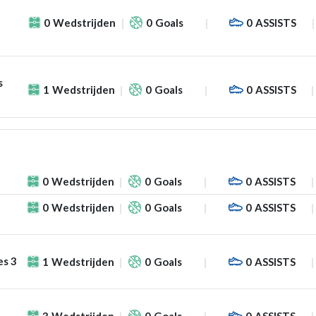
0
Wedstrijden
0
Goals
0
ASSISTS
s
1
Wedstrijden
0
Goals
0
ASSISTS
0
Wedstrijden
0
Goals
0
ASSISTS
0
Wedstrijden
0
Goals
0
ASSISTS
es 3
1
Wedstrijden
0
Goals
0
ASSISTS
3
Wedstrijden
0
Goals
0
ASSISTS