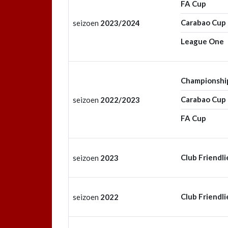
FA Cup
Carabao Cup
seizoen
2023/2024
League One
Championshi
Carabao Cup
seizoen
2022/2023
FA Cup
Club Friendli
seizoen
2023
Club Friendli
seizoen
2022