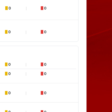
0
0
0
0
0
0
0
0
0
0
0
0