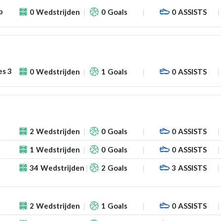
p
0
Wedstrijden
0
Goals
0
ASSISTS
es 3
0
Wedstrijden
1
Goals
0
ASSISTS
2
Wedstrijden
0
Goals
0
ASSISTS
1
Wedstrijden
0
Goals
0
ASSISTS
34
Wedstrijden
2
Goals
3
ASSISTS
2
Wedstrijden
1
Goals
0
ASSISTS