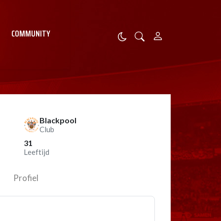
COMMUNITY
Blackpool
Club
31
Leeftijd
Profiel