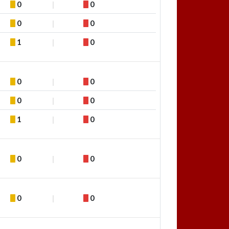
0
0
0
0
1
0
0
0
0
0
1
0
0
0
0
0