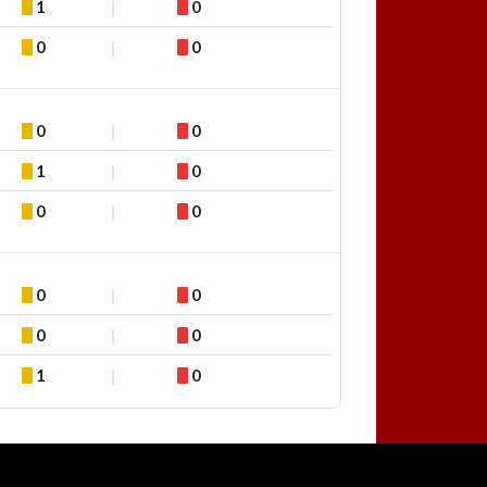
1
0
0
0
0
0
1
0
0
0
0
0
0
0
1
0