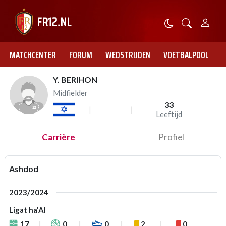
MATCHCENTER
FORUM
WEDSTRIJDEN
VOETBALPOOL
Y. BERIHON
Midfielder
33
Leeftijd
Carrière
Profiel
Ashdod
2023/2024
Ligat ha'Al
17
0
0
2
0