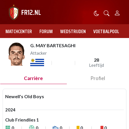
MATCHCENTER
FORUM
WEDSTRIJDEN
VOETBALPOOL
G. MAY BARTESAGHI
Attacker
28
Leeftijd
Carrière
Profiel
Newell's Old Boys
2024
Club Friendlies 1
0
0
0
0
0