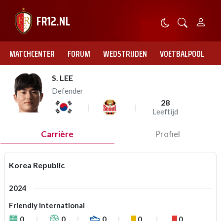
MATCHCENTER
FORUM
WEDSTRIJDEN
VOETBALPOOL
S. LEE
Defender
28
Leeftijd
Carrière
Profiel
Korea Republic
2024
Friendly International
0
0
0
0
0