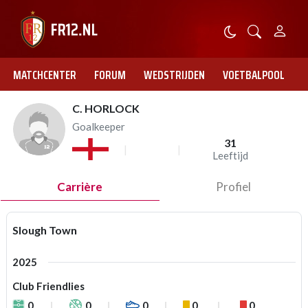
MATCHCENTER
FORUM
WEDSTRIJDEN
VOETBALPOOL
C. HORLOCK
Goalkeeper
31
Leeftijd
Carrière
Profiel
Slough Town
2025
Club Friendlies
0
0
0
0
0