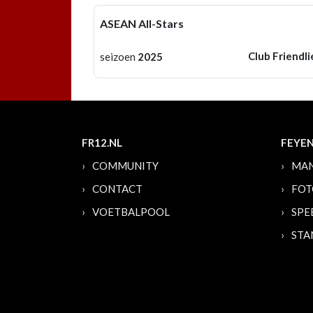
ASEAN All-Stars
Club Friendli
seizoen
2025
FR12.NL
FEYE
COMMUNITY
MAN
CONTACT
FOT
VOETBALPOOL
SPE
STA