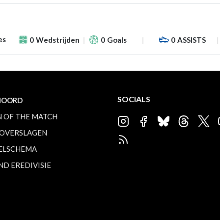
es
0
Wedstrijden
0
Goals
0
ASSISTS
SOCIALS
NOORD
 OF THE MATCH
OVERSLAGEN
ELSCHEMA
ND EREDIVISIE