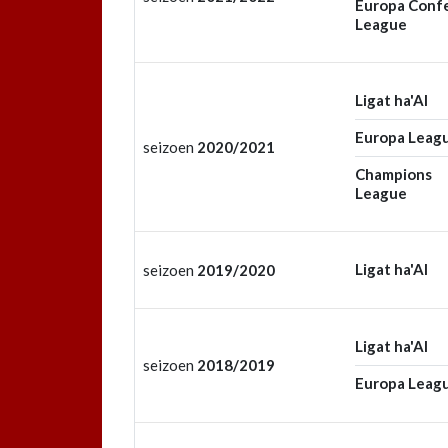
Europa Conf
League
Ligat ha'Al
Europa Leag
seizoen
2020/2021
Champions
League
Ligat ha'Al
seizoen
2019/2020
Ligat ha'Al
seizoen
2018/2019
Europa Leag