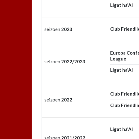
Ligat ha'Al
Club Friendli
seizoen
2023
Europa Conf
League
seizoen
2022/2023
Ligat ha'Al
Club Friendli
seizoen
2022
Club Friendli
Ligat ha'Al
seizoen
2021/2022