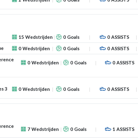
15
Wedstrijden
0
Goals
0
ASSISTS
ue
0
Wedstrijden
0
Goals
0
ASSISTS
erence
0
Wedstrijden
0
Goals
0
ASSISTS
es 3
0
Wedstrijden
0
Goals
0
ASSISTS
erence
7
Wedstrijden
0
Goals
1
ASSISTS