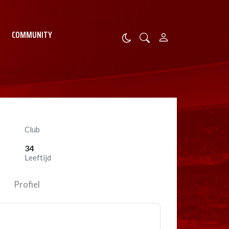
COMMUNITY
Club
34
Leeftijd
Profiel