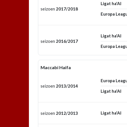
Ligat ha'Al
seizoen
2017/2018
Europa Leag
Ligat ha'Al
seizoen
2016/2017
Europa Leag
Maccabi Haifa
Europa Leag
seizoen
2013/2014
Ligat ha'Al
Ligat ha'Al
seizoen
2012/2013