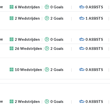
ue
6
Wedstrijden
0
Goals
0
ASSISTS
2
Wedstrijden
2
Goals
1
ASSISTS
ue
2
Wedstrijden
0
Goals
0
ASSISTS
26
Wedstrijden
2
Goals
0
ASSISTS
10
Wedstrijden
2
Goals
0
ASSISTS
ue
2
Wedstrijden
0
Goals
0
ASSISTS