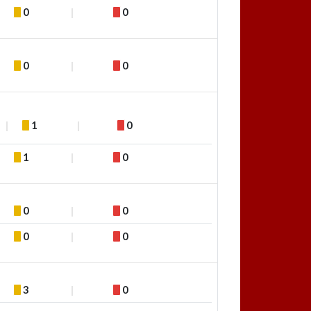
0
0
0
0
1
0
1
0
0
0
0
0
3
0