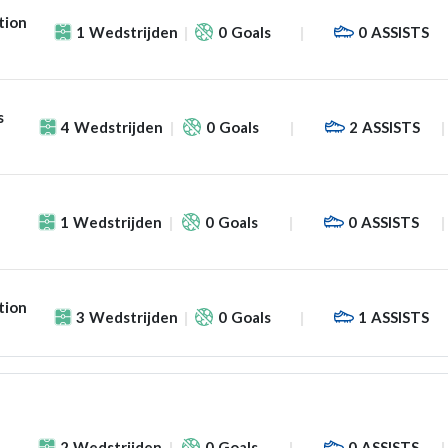
tion
1
Wedstrijden
0
Goals
0
ASSISTS
s
4
Wedstrijden
0
Goals
2
ASSISTS
1
Wedstrijden
0
Goals
0
ASSISTS
tion
3
Wedstrijden
0
Goals
1
ASSISTS
2
Wedstrijden
0
Goals
0
ASSISTS