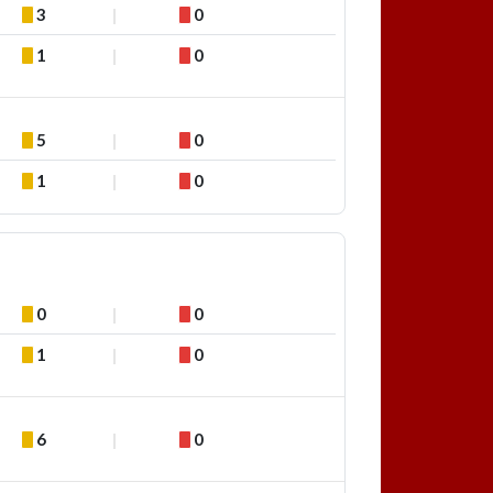
3
0
1
0
5
0
1
0
0
0
1
0
6
0